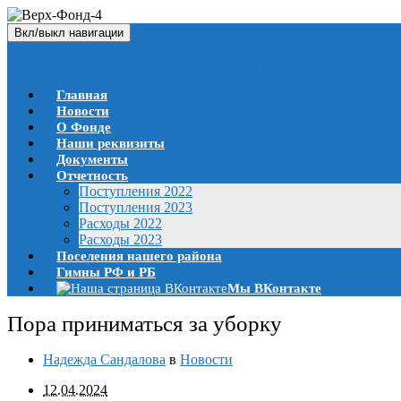
Вкл/выкл навигации
Благотворительный Фонд Калтасинский район РБ
Главная
Новости
О Фонде
Наши реквизиты
Документы
Отчетность
Поступления 2022
Поступления 2023
Расходы 2022
Расходы 2023
Поселения нашего района
Гимны РФ и РБ
Мы ВКонтакте
Пора приниматься за уборку
Надежда Сандалова
в
Новости
12.04.2024