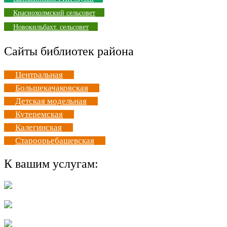
Краснохолмский сельсовет
Новокильбахт. сельсовет
Сайты библиотек района
Центральная
Большекачаковская
Детская модельная
Кутеремская
Калегинская
Староорьебашевская
К вашим услугам: