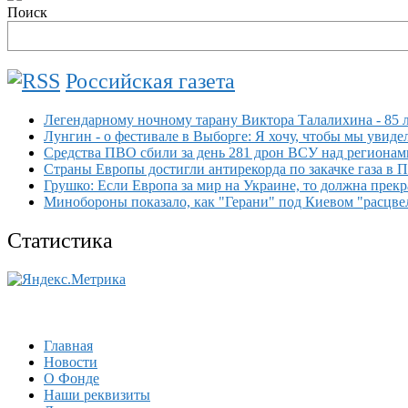
Поиск
Российская газета
Легендарному ночному тарану Виктора Талалихина - 85 
Лунгин - о фестивале в Выборге: Я хочу, чтобы мы увиде
Средства ПВО сбили за день 281 дрон ВСУ над региона
Страны Европы достигли антирекорда по закачке газа в П
Грушко: Если Европа за мир на Украине, то должна прек
Минобороны показало, как "Герани" под Киевом "расцве
Статистика
Главная
Новости
О Фонде
Наши реквизиты