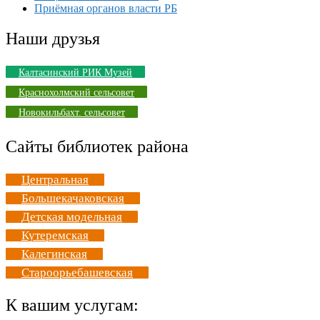
Приёмная органов власти РБ
Наши друзья
Калтасинский РИК Музей
Краснохолмский сельсовет
Новокильбахт. сельсовет
Сайты библиотек района
Центральная
Большекачаковская
Детская модельная
Кутеремская
Калегинская
Староорьебашевская
К вашим услугам: