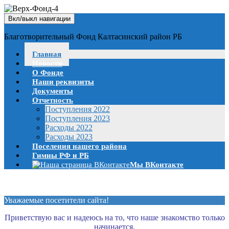
Вкл/выкл навигации
Благотворительный Фонд Калтасинский район РБ
Главная
Новости
О Фонде
Наши реквизиты
Документы
Отчетность
Поступления 2022
Поступления 2023
Расходы 2022
Расходы 2023
Поселения нашего района
Гимны РФ и РБ
Мы ВКонтакте
Уважаемые посетители сайта!
Приветствую вас и надеюсь на то, что наше знакомство только
начинается.