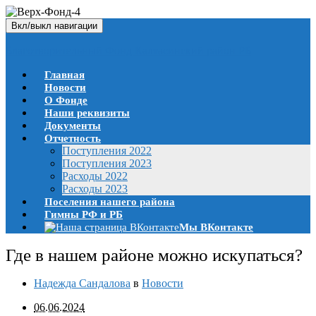
Вкл/выкл навигации
Благотворительный Фонд Калтасинский район РБ
Главная
Новости
О Фонде
Наши реквизиты
Документы
Отчетность
Поступления 2022
Поступления 2023
Расходы 2022
Расходы 2023
Поселения нашего района
Гимны РФ и РБ
Мы ВКонтакте
Где в нашем районе можно искупаться?
Надежда Сандалова
в
Новости
06.06.2024