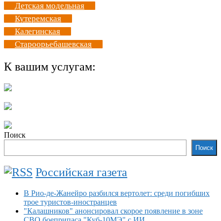
Детская модельная
Кутеремская
Калегинская
Староорьебашевская
К вашим услугам:
Поиск
Поиск
Российская газета
В Рио-де-Жанейро разбился вертолет: среди погибших
трое туристов-иностранцев
"Калашников" анонсировал скорое появление в зоне
СВО боеприпаса "Куб-10МЭ" с ИИ