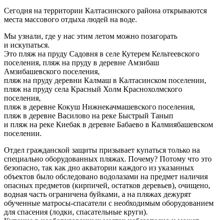
Сегодня на территории Калтасинского района открываются
места массового отдыха людей на воде.
Мы узнали, где у нас этим летом можно позагорать
и искупаться.
Это пляж на пруду Садовня в селе Кутерем Кельтеевского
поселения, пляж на пруду в деревне Амзибаш
Амзибашевского поселения,
пляж на пруду деревни Калмаш в Калтасинском поселении,
пляж на пруду села Красный Холм Краснохолмского
поселения,
пляж в деревне Кокуш Нижнекачмашевского поселения,
пляж в деревне Василово на реке Быстрый Танып
и пляж на реке Киебак в деревне Бабаево в Калмиябашевском
поселении.
Отдел гражданской защиты призывает купаться только на
специально оборудованных пляжах. Почему? Потому что это
безопасно, так как дно акватории каждого из указанных
объектов было обследовано водолазами на предмет наличия
опасных предметов (кирпичей, остатков деревьев), очищено,
водная часть ограничена буйками, а на пляжах дежурят
обученные матросы-спасатели с необходимым оборудованием
для спасения (лодки, спасательные круги).