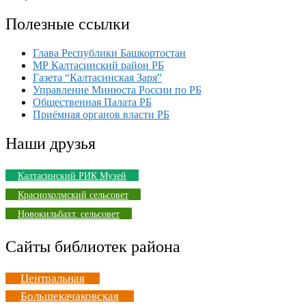
Полезные ссылки
Глава Республики Башкортостан
МР Калтасинский район РБ
Газета “Калтасинская Заря”
Управление Минюста России по РБ
Общественная Палата РБ
Приёмная органов власти РБ
Наши друзья
Калтасинский РИК Музей
Краснохолмский сельсовет
Новокильбахт. сельсовет
Сайты библиотек района
Центральная
Большекачаковская